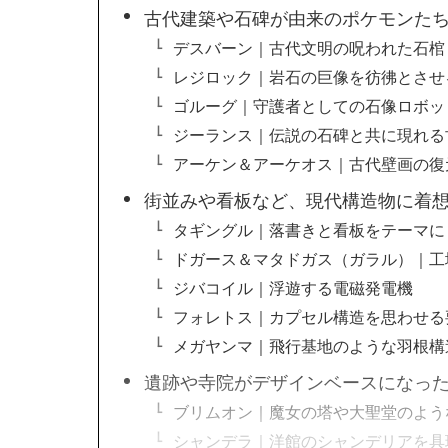
古代建築や石碑が由来のポケモンた
デスバーン｜古代文明の呪われた石棺
レジロック｜岩石の巨像を彷彿とさせ
ゴルーグ｜守護者としての石像ロボッ
ジーランス｜伝説の石碑と共に現れる
アーケン＆アーケオス｜古代壁画の復
街並みや看板など、現代構造物に着
タギングル｜落書きと看板をテーマに
ドガース＆マタドガス（ガラル）｜工
ジバコイル｜浮遊する電磁発電機
フォレトス｜カプセル構造を思わせる
メガヤンマ｜飛行基地のような羽根構
遺跡や寺院がデザインベースになっ
ブリムオン｜魔女の塔や大聖堂のよう
シャンデラ｜洋館のシャンデリアを具