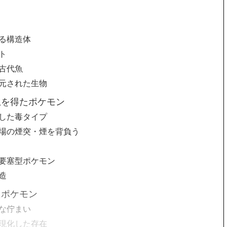
ち
る構造体
ト
古代魚
元された生物
想を得たポケモン
した毒タイプ
場の煙突・煙を背負う
要塞型ポケモン
造
たポケモン
な佇まい
現化した存在