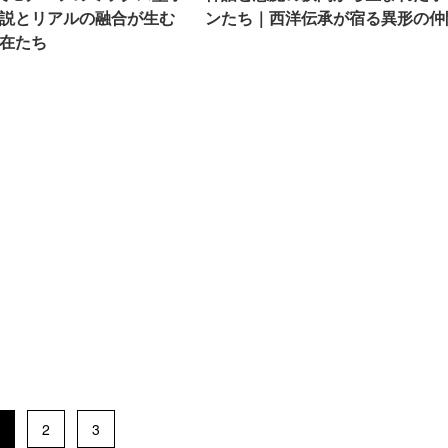
説とリアルの融合が生む
ンたち｜西洋伝承が宿る異形の仲
在たち
2
3