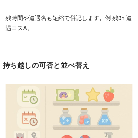
残時間や遭遇名も短縮で併記します。例 残3h 遭
遇コスA。
持ち越しの可否と並べ替え