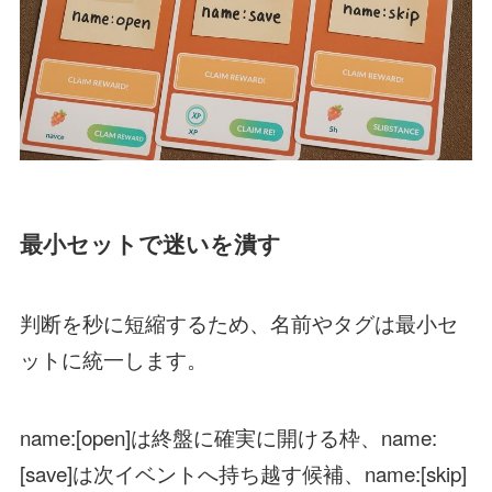
最小セットで迷いを潰す
判断を秒に短縮するため、名前やタグは最小セ
ットに統一します。
name:[open]は終盤に確実に開ける枠、name:
[save]は次イベントへ持ち越す候補、name:[skip]