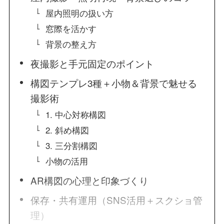
屋内照明の扱い方
窓際を活かす
背景の整え方
夜撮影と手元固定のポイント
構図テンプレ3種＋小物＆背景で魅せる
撮影術
1. 中心対称構図
2. 斜め構図
3. 三分割構図
小物の活用
AR構図の心理と印象づくり
保存・共有運用（SNS活用＋スクショ管
理）