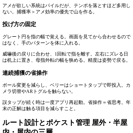
アメが欲しい系統はパイルだが、テンポを落とすほど多用し
ない。捕獲率＞アメ効率の優先で山を作る。
投げ方の固定
グレート円を指の幅で覚える。画面を見てから合わせるので
はなく、手のパターンを体に入れる。
威嚇後の戻りに合わせ、1回転で指を離す。左右にズレる日
は机上に置き、母指外転の幅を狭める。精度は姿勢で戻る。
連続捕獲の省操作
ボール変更を減らし、ベリーはショートタップで即投入。カ
メラ切替やARトグルを触らない。
誤タップが続く時は一度アプリ再起動。省操作＝省思考。年
末の正解は触る項目を減らすこと。
ルート設計とポケスト管理 屋外・半屋
内・屋内の三層