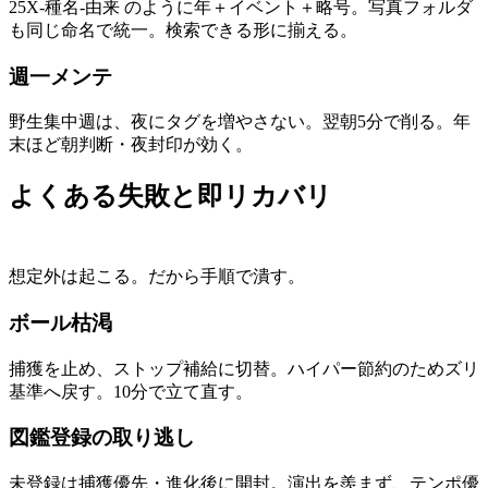
25X-種名-由来 のように年＋イベント＋略号。写真フォルダ
も同じ命名で統一。検索できる形に揃える。
週一メンテ
野生集中週は、夜にタグを増やさない。翌朝5分で削る。年
末ほど朝判断・夜封印が効く。
よくある失敗と即リカバリ
想定外は起こる。だから手順で潰す。
ボール枯渇
捕獲を止め、ストップ補給に切替。ハイパー節約のためズリ
基準へ戻す。10分で立て直す。
図鑑登録の取り逃し
未登録は捕獲優先・進化後に開封。演出を羨まず、テンポ優