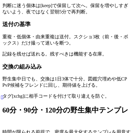
判断に迷う個体は[keep]で保留して次へ。保留を増やしすぎ
ないよう、夜ではなく翌朝5分で再判断。
送付の基準
重複・低個体・由来重複は送付。スクショ3枚（前・後・ボ
ックス）だけ撮って迷いを断つ。
記録を残せば送れる。残すべきは機能する在庫。
交換の組み込み
野生集中日でも、交換は1日3体で十分。図鑑穴埋めや低CP
PvP候補をフレンドに回し、期待値を上げる。
タグ[xchg]に相手コードを付けて取り違えを防ぐ。
60分・90分・120分の野生集中テンプレ
時間が限られる前提で、密度を最大化するテンプレを用意す