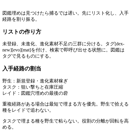
図鑑埋めは見つけたら捕るでは遅い。先にリスト化し、入手
経路を割り振る。
リストの作り方
未登録、未進化、進化素材不足の三群に分ける。タグ[dex-
new][evo][mat]を付け、検索で即呼び出せる状態に。図鑑は
タグで見るものにする。
入手経路の割当
野生：新規登録・進化素材稼ぎ
タスク：狙い撃ちと在庫圧縮
レイド：図鑑穴埋めの最後の砦
重複経路がある場合は最短で埋まる方を優先。野生で拾える
種をレイドで追わない。
タスクで埋まる種を野生で粘らない。役割の分離が回転を高
める。