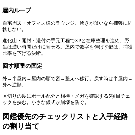
屋内ループ
自宅周辺・オフィス棟のラウンジ。湧きが薄いなら捕獲に固
執しない。
進化山・開封・送付の手元工程でXPと在庫整理を進め、野
生は濃い時間だけに寄せる。屋内で数字を伸ばす鍵は、捕獲
比率を下げる決断。
回す順番の固定
外→半屋内→屋内の順で密→整えへ移行。戻す時は半屋内→
外へ逆順。
区切りの度にボール配分と相棒・メガを確認する5項目チェ
ックを挟む。小さな儀式が崩壊を防ぐ。
図鑑優先のチェックリストと入手経路
の割り当て