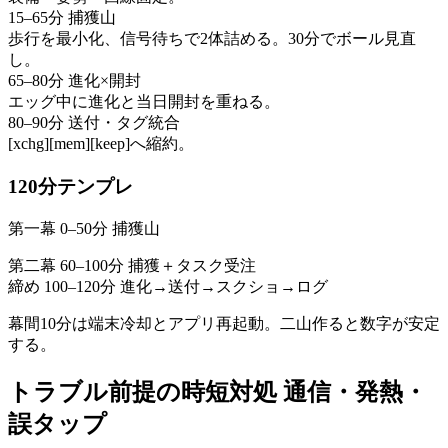
15–65分 捕獲山
歩行を最小化、信号待ちで2体詰める。30分でボール見直
し。
65–80分 進化×開封
エッグ中に進化と当日開封を重ねる。
80–90分 送付・タグ統合
[xchg][mem][keep]へ縮約。
120分テンプレ
第一幕 0–50分 捕獲山
第二幕 60–100分 捕獲＋タスク受注
締め 100–120分 進化→送付→スクショ→ログ
幕間10分は端末冷却とアプリ再起動。二山作ると数字が安定
する。
トラブル前提の時短対処 通信・発熱・
誤タップ