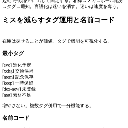
起動5手順を声に出して固定する。相棒→メガ→ボール配分
→タグ→通知。言語化は迷いを消す。迷いは速度を奪う。
ミスを減らすタグ運用と名前コード
在庫は探せることが価値。タグで機能を可視化する。
最小タグ
[evo] 進化予定
[xchg] 交換候補
[mem] 記念保存
[keep] 一時保留
[dex-new] 未登録
[mat] 素材不足
増やさない。複数タグ併用で十分機能する。
名前コード