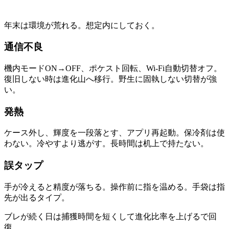
年末は環境が荒れる。想定内にしておく。
通信不良
機内モードON→OFF、ポケスト回転、Wi-Fi自動切替オフ。
復旧しない時は進化山へ移行。野生に固執しない切替が強
い。
発熱
ケース外し、輝度を一段落とす、アプリ再起動。保冷剤は使
わない。冷やすより逃がす。長時間は机上で持たない。
誤タップ
手が冷えると精度が落ちる。操作前に指を温める。手袋は指
先が出るタイプ。
ブレが続く日は捕獲時間を短くして進化比率を上げるで回
復。